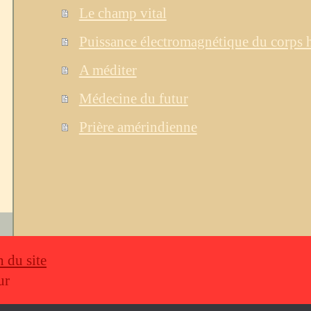
Le champ vital
Puissance électromagnétique du corps
A méditer
Médecine du futur
Prière amérindienne
n du site
ur