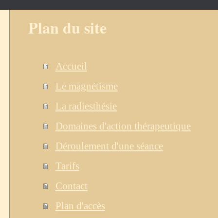
Plan du site
Accueil
Le magnétisme
La radiesthésie
Domaines d'action thérapeutique
Déroulement d'une séance
Tarifs
Contact
Plan d'accès