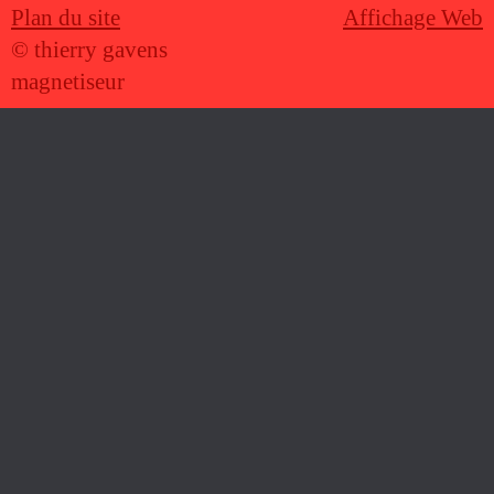
Plan du site
Affichage Web
© thierry gavens
magnetiseur