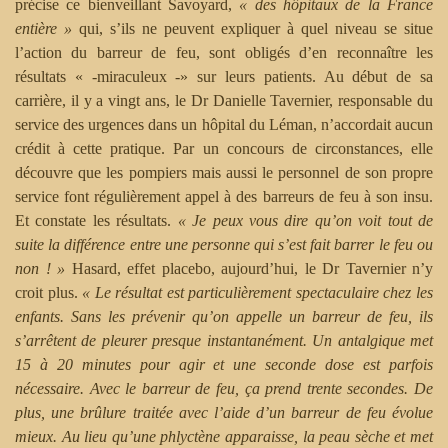
précise ce bienveillant Savoyard,
« ­des hôpitaux de la France
entière »
qui, s’ils ne peuvent expliquer à quel niveau se situe
l’action du barreur de feu, sont obligés d’en reconnaître les
résultats « ‑miraculeux ‑» sur leurs patients. Au début de sa
carrière, il y a vingt ans, le Dr Danielle Tavernier, responsable du
service des urgences dans un hôpital du Léman, n’accordait aucun
crédit à cette pratique. Par un concours de circonstances, elle
découvre que les pompiers mais aussi le personnel de son propre
service font régulièrement appel à des barreurs de feu à son insu.
Et constate les résultats.
«­ Je peux vous dire qu’on voit tout de
suite la différence entre une personne qui s’est fait barrer le feu ou
non ! »
Hasard, effet placebo, aujourd’hui, le Dr Tavernier n’y
croit plus.
« ­Le résultat est particulièrement spectaculaire chez les
enfants. Sans les prévenir qu’on appelle un barreur de feu, ils
s’arrêtent de pleurer presque instantanément. Un antalgique met
15 à 20 minutes pour agir et une seconde dose est parfois
nécessaire. Avec le barreur de feu, ça prend trente secondes. De
plus, une brûlure traitée avec l’aide d’un barreur de feu évolue
mieux. Au lieu qu’une phlyctène apparaisse, la peau sèche et met