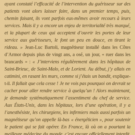
ayant constaté l’efficacité de l’intervention du guérisseur sur des
patients vont alors laisser faire, dans un premier temps, puis,
chemin faisant, ils vont parfois eux-mêmes avoir recours à leurs
services. Mais il y a encore un enjeu de territorialité très marqué,
et la plupart de ceux qui acceptent d’ouvrir les portes de leur
service aux guérisseurs, le font un peu en douce, en tirant le
rideau. »
Jean-Luc Bartoli, magnétiseur installé dans les Côtes
d’Armor depuis plus de vingt ans, a osé, un jour, « ruer dans les
brancards » :
« J’interviens régulièrement dans les hôpitaux de
Saint-Brieuc, de Saint-Malo, et de Lorient. Au début, j’y allais en
catimini, en rasant les murs, comme si j’étais un bandit,
explique-
t-il.
Il fallait que cela cesse ! Je ne vois pas pourquoi on devrait se
cacher pour aller rendre service à quelqu’un ! Alors maintenant,
je demande systématiquement l’assentiment du chef de service.
Aux États-Unis, dans les hôpitaux, lors d’une opération, il y a
l’anesthésiste, les chirurgiens, les infirmiers mais aussi parfois un
magnétiseur qu’on appelle là-bas « énergéticien », pour soutenir
le patient qui se fait opérer. En France, là où on a pourtant la
meilleure médecine du monde, c’est encore officiellement interdit.