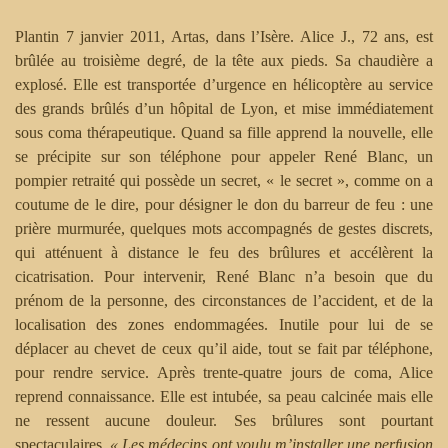
Plantin 7 janvier 2011, Artas, dans l’Isère. Alice J., 72 ans, est
brûlée au troisième degré, de la tête aux pieds. Sa chaudière a
explosé. Elle est transportée d’urgence en hélicoptère au service
des grands brûlés d’un hôpital de Lyon, et mise immédiatement
sous coma thérapeutique. Quand sa fille apprend la nouvelle, elle
se précipite sur son téléphone pour appeler René Blanc, un
pompier retraité qui possède un secret, « le secret », comme on a
coutume de le dire, pour désigner le don du barreur de feu : une
prière murmurée, quelques mots accompagnés de gestes discrets,
qui atténuent à distance le feu des brûlures et accélèrent la
cicatrisation. Pour intervenir, René Blanc n’a besoin que du
prénom de la personne, des circonstances de l’accident, et de la
localisation des zones endommagées. Inutile pour lui de se
déplacer au chevet de ceux qu’il aide, tout se fait par téléphone,
pour rendre service. Après trente-quatre jours de coma, Alice
reprend connaissance. Elle est intubée, sa peau calcinée mais elle
ne ressent aucune douleur. Ses brûlures sont pourtant
spectaculaires.
« ­Les médecins ont voulu m’installer une perfusion